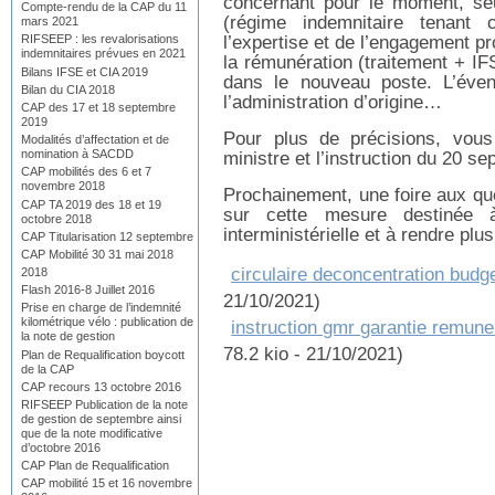
concernant pour le moment, se
Compte-rendu de la CAP du 11
(régime indemnitaire tenant 
mars 2021
l’expertise et de l’engagement pr
RIFSEEP : les revalorisations
indemnitaires prévues en 2021
la rémunération (traitement + I
Bilans IFSE et CIA 2019
dans le nouveau poste. L’éven
Bilan du CIA 2018
l’administration d’origine…
CAP des 17 et 18 septembre
2019
Pour plus de précisions, vous 
Modalités d’affectation et de
nomination à SACDD
ministre et l’instruction du 20 s
CAP mobilités des 6 et 7
novembre 2018
Prochainement, une foire aux qu
CAP TA 2019 des 18 et 19
sur cette mesure destinée 
octobre 2018
interministérielle et à rendre plus 
CAP Titularisation 12 septembre
CAP Mobilité 30 31 mai 2018
circulaire deconcentration budg
2018
Flash 2016-8 Juillet 2016
21/10/2021)
Prise en charge de l’indemnité
kilométrique vélo : publication de
instruction gmr garantie remune
la note de gestion
78.2 kio - 21/10/2021)
Plan de Requalification boycott
de la CAP
CAP recours 13 octobre 2016
RIFSEEP Publication de la note
de gestion de septembre ainsi
que de la note modificative
d’octobre 2016
CAP Plan de Requalification
CAP mobilité 15 et 16 novembre