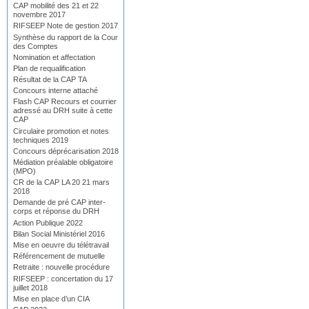
CAP mobilité des 21 et 22
novembre 2017
RIFSEEP Note de gestion 2017
Synthèse du rapport de la Cour
des Comptes
Nomination et affectation
Plan de requalification
Résultat de la CAP TA
Concours interne attaché
Flash CAP Recours et courrier
adressé au DRH suite à cette
CAP
Circulaire promotion et notes
techniques 2019
Concours déprécarisation 2018
Médiation préalable obligatoire
(MPO)
CR de la CAP LA 20 21 mars
2018
Demande de pré CAP inter-
corps et réponse du DRH
Action Publique 2022
Bilan Social Ministériel 2016
Mise en oeuvre du télétravail
Référencement de mutuelle
Retraite : nouvelle procédure
RIFSEEP : concertation du 17
juillet 2018
Mise en place d’un CIA