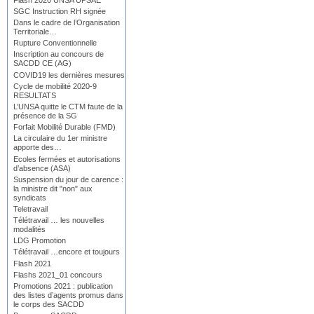
SGC Instruction RH signée
Dans le cadre de l’Organisation
Territoriale…
Rupture Conventionnelle
Inscription au concours de
SACDD CE (AG)
COVID19 les dernières mesures
Cycle de mobilité 2020-9
RESULTATS
L’UNSA quitte le CTM faute de la
présence de la SG
Forfait Mobilité Durable (FMD)
La circulaire du 1er ministre
apporte des…
Ecoles fermées et autorisations
d’absence (ASA)
Suspension du jour de carence :
la ministre dit "non" aux
syndicats
Teletravail
Télétravail … les nouvelles
modalités
LDG Promotion
Télétravail …encore et toujours
Flash 2021
Flashs 2021_01 concours
Promotions 2021 : publication
des listes d’agents promus dans
le corps des SACDD