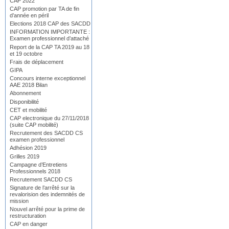
CAP 2022
CAP promotion par TA de fin
d’année en péril
Elections 2018 CAP des SACDD
INFORMATION IMPORTANTE :
Examen professionnel d’attaché
Report de la CAP TA 2019 au 18
et 19 octobre
Frais de déplacement
GIPA
Concours interne exceptionnel
AAE 2018 Bilan
Abonnement
Disponibilité
CET et mobilité
CAP electronique du 27/11/2018
(suite CAP mobilité)
Recrutement des SACDD CS
examen professionnel
Adhésion 2019
Grilles 2019
Campagne d’Entretiens
Professionnels 2018
Recrutement SACDD CS
Signature de l’arrêté sur la
revalorision des indemnités de
mission
Nouvel arrêté pour la prime de
restructuration
CAP en danger