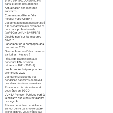
Bravo aux SACDD promu.e.s
dans le corps des attachés !
Actualisation des mesures
sanitaires
Comment modifier et faire
modifier votre CREP ?
L’accompagnement personnalisé
à la préparation aux examens et
concours professionnels
(apPECp) de l’UNSA-UPSAÉ
Quoi de neuf sur les mesures
covid ?
Lancement de la campagne des
promotions 2022
"Assouplissement" des mesures
sanitaires : kesaco ?
Résultats d’admission aux
concours IRA, session
printemps 2021 (2021-1)
Les fiches techniques pour les
promotions 2022
L’actualité juridique de vos
conditions sanitaires de travail
des deux dernières semaines
Promotions : le mécanisme si
vous êtes en SGCD
L’UNSA Fonction Publique écrit à
la ministre sur le pouvoir d’achat
des agents
Témoin ou victime de violence
en tout genre dans votre cadre
professionnel, vous n’êtes pas