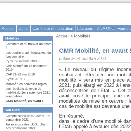
Aller
au
contenu
-
Accueil
Outils
Carrière et rémunération
Elections
A LA UNE : Fermetu
Aller
Vous
Accueil
>
Mobilités
au
Dans
Mobilités
êtes
la
menu
Comment et où trouver un poste
ici
rubrique
?
principal
:
GMR Mobilité, en avant 
:
Les positions administratives du
-
fonctionnaire
publié le 24 octobre 2021
Aller
Cycle de mobilité 2021-9
CAP Mobilité du 18 décembre
à
« Le niveau du régime indemn
2019
la
souhaitant effectuer une mobili
CAP 21-22 mai 2019
recherche
mobilité » sera mis en place 
Cycle 2019-3
Mobilité : les nouvelles règles
2021, puis élargi en 2022 à l’en
Les résultats du cycle de
déconcentrés de l’État. » Cet ex
mobilité du 1er septembre 2021
avait posé le principe, une in
sont publiés
modalités de mise en œuvre : la
GMR Mobilité, en avant !
cas de mobilité est devenue une r
Voir aussi
En résumé,
Compte-rendu de la CAP du 14
septembre 2021
dans le cadre d’une mobilité dan
1er exercice des LDG : Bilan
l’État) appelé à évoluer dès 2022
des promotions 2021