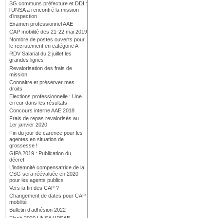
SG communs préfecture et DDI :
l’UNSA a rencontré la mission
d’inspection
Examen professionnel AAE
CAP mobilité des 21-22 mai 2019
Nombre de postes ouverts pour
le recrutement en catégorie A
RDV Salarial du 2 juillet les
grandes lignes
Revalorisation des frais de
mission
Connaitre et préserver mes
droits
Elections professionnelle : Une
erreur dans les résultats
Concours interne AAE 2018
Frais de repas revalorisés au
1er janvier 2020
Fin du jour de carence pour les
agentes en situation de
grossesse !
GIPA 2019 : Publication du
décret
L’indemnité compensatrice de la
CSG sera réévaluée en 2020
pour les agents publics
Vers la fin des CAP ?
Changement de dates pour CAP
mobilité
Bulletin d’adhésion 2022
Flash 2020 UNSA UPSAE