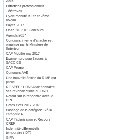
2016
Entretiens professionnels
Télétravail
Cycle mobilité B 1er et 2ème
niveau
Payes 2017
Flash 2017-01 Concours
Agenda 2017
Concours interne d’attaché est
organisé par le Ministère de
l’Intérieur
CAP Mobilité mai 2017
Examen pro pour l’accès à
SACC CS
CAP Promo
Concours AAE
Une nouvelle édition du RIME est
parue
RIFSEEP : L’UNSA fait connaitre
ses revendications au DRH
Retour sur la rencontre avec le
DRH
Dates clefs 2017-2018
Passage de la catégorie B à la
catégorie A
CAP Titularisation et Recours
CREP
Indemnité différentielle
temporaire (IDT)
GIPA