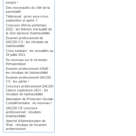
seul(e) !
Des nouveautés du côté de la
parentalité
Télétravail : qu’en sera-t-il en
septembre et après ?
Concours IRA du printemps
2022 : les thèmes d’actualité de
la 1ère épreuve d’admissibilité
Examen professionnel de
SACDD-CS : les résultats de
l’admissibilité
Crise sanitaire : les actualités au
29 juillet 2021
Du nouveau sur le mi-temps
thérapeutique
Examen professionnel d’AAE -
les résultats de l’admissibilité
Examen professionnel SACDD
CS : les admis !
Concours professionnel SACDD
Classe supérieure (AG) - les
résultats de l’admissibilité
Attestation de Protection Sociale
Complémentaire : du nouveau !
SACDD CE concours
professionnel : résultats
d’admissibilité
Attaché d’Administration de
l’Etat : résultats de l’examen
professionnel