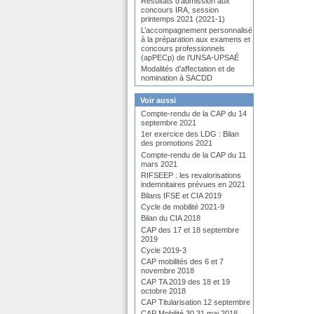
Résultats d’admission aux
concours IRA, session
printemps 2021 (2021-1)
L’accompagnement personnalisé
à la préparation aux examens et
concours professionnels
(apPECp) de l’UNSA-UPSAÉ
Modalités d’affectation et de
nomination à SACDD
Voir aussi
Compte-rendu de la CAP du 14
septembre 2021
1er exercice des LDG : Bilan
des promotions 2021
Compte-rendu de la CAP du 11
mars 2021
RIFSEEP : les revalorisations
indemnitaires prévues en 2021
Bilans IFSE et CIA 2019
Cycle de mobilité 2021-9
Bilan du CIA 2018
CAP des 17 et 18 septembre
2019
Cycle 2019-3
CAP mobilités des 6 et 7
novembre 2018
CAP TA 2019 des 18 et 19
octobre 2018
CAP Titularisation 12 septembre
CAP Mobilité 30 31 mai 2018