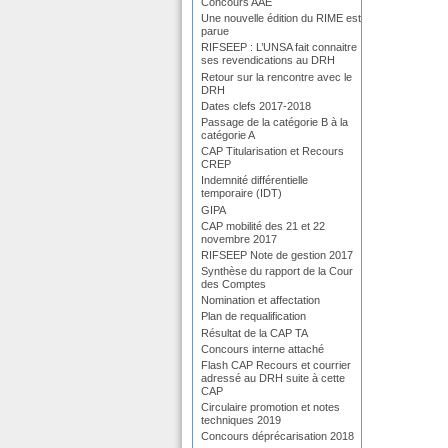
Concours AAE
Une nouvelle édition du RIME est
parue
RIFSEEP : L’UNSA fait connaitre
ses revendications au DRH
Retour sur la rencontre avec le
DRH
Dates clefs 2017-2018
Passage de la catégorie B à la
catégorie A
CAP Titularisation et Recours
CREP
Indemnité différentielle
temporaire (IDT)
GIPA
CAP mobilité des 21 et 22
novembre 2017
RIFSEEP Note de gestion 2017
Synthèse du rapport de la Cour
des Comptes
Nomination et affectation
Plan de requalification
Résultat de la CAP TA
Concours interne attaché
Flash CAP Recours et courrier
adressé au DRH suite à cette
CAP
Circulaire promotion et notes
techniques 2019
Concours déprécarisation 2018