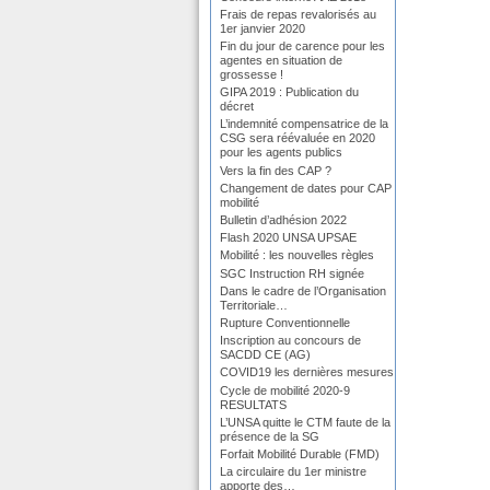
Frais de repas revalorisés au
1er janvier 2020
Fin du jour de carence pour les
agentes en situation de
grossesse !
GIPA 2019 : Publication du
décret
L’indemnité compensatrice de la
CSG sera réévaluée en 2020
pour les agents publics
Vers la fin des CAP ?
Changement de dates pour CAP
mobilité
Bulletin d’adhésion 2022
Flash 2020 UNSA UPSAE
Mobilité : les nouvelles règles
SGC Instruction RH signée
Dans le cadre de l’Organisation
Territoriale…
Rupture Conventionnelle
Inscription au concours de
SACDD CE (AG)
COVID19 les dernières mesures
Cycle de mobilité 2020-9
RESULTATS
L’UNSA quitte le CTM faute de la
présence de la SG
Forfait Mobilité Durable (FMD)
La circulaire du 1er ministre
apporte des…