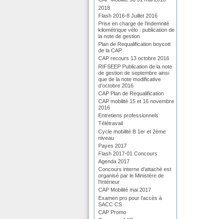
2018
Flash 2016-8 Juillet 2016
Prise en charge de l’indemnité
kilométrique vélo : publication de
la note de gestion
Plan de Requalification boycott
de la CAP
CAP recours 13 octobre 2016
RIFSEEP Publication de la note
de gestion de septembre ainsi
que de la note modificative
d’octobre 2016
CAP Plan de Requalification
CAP mobilité 15 et 16 novembre
2016
Entretiens professionnels
Télétravail
Cycle mobilité B 1er et 2ème
niveau
Payes 2017
Flash 2017-01 Concours
Agenda 2017
Concours interne d’attaché est
organisé par le Ministère de
l’Intérieur
CAP Mobilité mai 2017
Examen pro pour l’accès à
SACC CS
CAP Promo