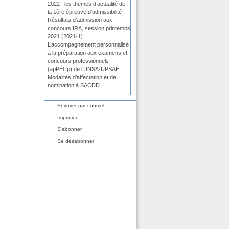
2022 : les thèmes d’actualité de
la 1ère épreuve d’admissibilité
Résultats d’admission aux
concours IRA, session printemps
2021 (2021-1)
L’accompagnement personnalisé
à la préparation aux examens et
concours professionnels
(apPECp) de l’UNSA-UPSAÉ
Modalités d’affectation et de
nomination à SACDD
Envoyer par courriel
Imprimer
S'abonner
Se désabonner