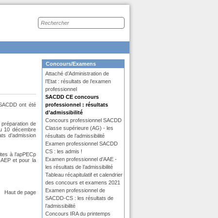
Recherche
sur
le
site
Dans
Concours/Examens
la
Attaché d’Administration de
rubrique
:
l’Etat : résultats de l’examen
professionnel
SACDD CE concours
e SACDD ont été
professionnel : résultats
d’admissibilité
Concours professionnel SACDD
 préparation de
Classe supérieure (AG) - les
 au 10 décembre
ats d’admission
résultats de l’admissibilité
Examen professionnel SACDD
CS : les admis !
rites à l’apPECp
Examen professionnel d’AAE -
RAEP et pour la
les résultats de l’admissibilité
Tableau récapitulatif et calendrier
des concours et examens 2021
Examen professionnel de
Haut de page
SACDD-CS : les résultats de
l’admissibilité
Concours IRA du printemps