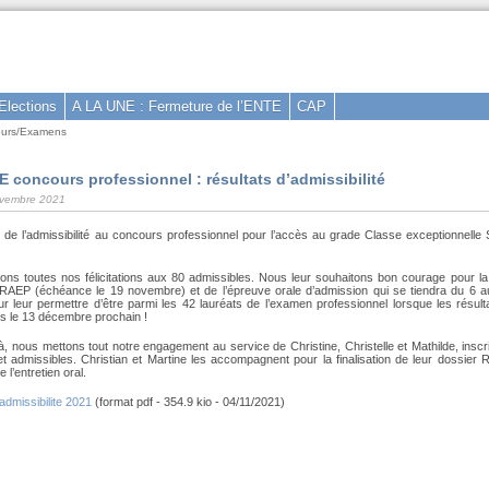
Elections
A LA UNE : Fermeture de l’ENTE
CAP
urs/Examens
concours professionnel : résultats d’admissibilité
novembre 2021
s de l’admissibilité au concours professionnel pour l’accès au grade Classe exceptionnell
ns toutes nos félicitations aux 80 admissibles. Nous leur souhaitons bon courage pour la
 RAEP (échéance le 19 novembre) et de l’épreuve orale d’admission qui se tiendra du 6
ur leur permettre d’être parmi les 42 lauréats de l’examen professionnel lorsque les résult
s le 13 décembre prochain !
à, nous mettons tout notre engagement au service de Christine, Christelle et Mathilde, insc
t admissibles. Christian et Martine les accompagnent pour la finalisation de leur dossier 
 l’entretien oral.
admissibilite 2021
(format pdf - 354.9 kio - 04/11/2021)