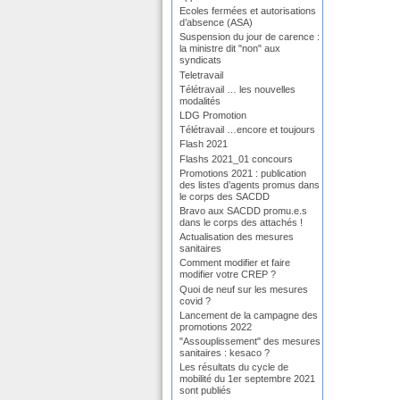
Ecoles fermées et autorisations
d’absence (ASA)
Suspension du jour de carence :
la ministre dit "non" aux
syndicats
Teletravail
Télétravail … les nouvelles
modalités
LDG Promotion
Télétravail …encore et toujours
Flash 2021
Flashs 2021_01 concours
Promotions 2021 : publication
des listes d’agents promus dans
le corps des SACDD
Bravo aux SACDD promu.e.s
dans le corps des attachés !
Actualisation des mesures
sanitaires
Comment modifier et faire
modifier votre CREP ?
Quoi de neuf sur les mesures
covid ?
Lancement de la campagne des
promotions 2022
"Assouplissement" des mesures
sanitaires : kesaco ?
Les résultats du cycle de
mobilité du 1er septembre 2021
sont publiés