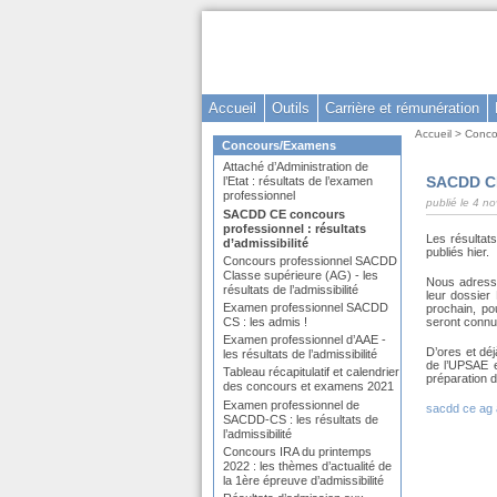
Aller
au
contenu
-
Accueil
Outils
Carrière et rémunération
Aller
Vous
Accueil
>
Conco
au
Dans
Concours/Examens
êtes
la
menu
Attaché d’Administration de
ici
rubrique
SACDD CE 
l’Etat : résultats de l’examen
principal
:
:
professionnel
-
publié le 4 
SACDD CE concours
Aller
professionnel : résultats
Les résultat
d’admissibilité
à
publiés hier.
Concours professionnel SACDD
la
Classe supérieure (AG) - les
Nous adresso
résultats de l’admissibilité
leur dossier
recherche
Examen professionnel SACDD
prochain, po
seront connu
CS : les admis !
Examen professionnel d’AAE -
D’ores et déj
les résultats de l’admissibilité
de l’UPSAE e
Tableau récapitulatif et calendrier
préparation de
des concours et examens 2021
Examen professionnel de
sacdd ce ag 
SACDD-CS : les résultats de
l’admissibilité
Concours IRA du printemps
2022 : les thèmes d’actualité de
la 1ère épreuve d’admissibilité