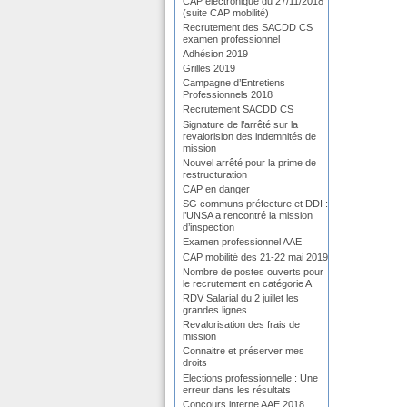
CAP electronique du 27/11/2018
(suite CAP mobilité)
Recrutement des SACDD CS
examen professionnel
Adhésion 2019
Grilles 2019
Campagne d’Entretiens
Professionnels 2018
Recrutement SACDD CS
Signature de l’arrêté sur la
revalorision des indemnités de
mission
Nouvel arrêté pour la prime de
restructuration
CAP en danger
SG communs préfecture et DDI :
l’UNSA a rencontré la mission
d’inspection
Examen professionnel AAE
CAP mobilité des 21-22 mai 2019
Nombre de postes ouverts pour
le recrutement en catégorie A
RDV Salarial du 2 juillet les
grandes lignes
Revalorisation des frais de
mission
Connaitre et préserver mes
droits
Elections professionnelle : Une
erreur dans les résultats
Concours interne AAE 2018