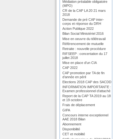
Médiation préalable obligatoire
(MPO)
CR de la CAP LA 20 21 mars
2018
Demande de pré CAP inter-
corps et réponse du DRH
Action Publique 2022
Bilan Social Ministériel 2016
Mise en oeuvre du télétravail
Référencement de mutuelle
Retraite : nouvelle procédure
RIFSEEP : concertation du 17
juillet 2018
Mise en place d’un CIA
CAP 2022
CAP promotion par TA de fin
d’année en péril
Elections 2018 CAP des SACDD
INFORMATION IMPORTANTE :
Examen professionnel d’attaché
Report de la CAP TA 2019 au 18
et 19 octobre
Frais de déplacement
GIPA
Concours interne exceptionnel
AAE 2018 Bilan
Abonnement
Disponibilité
CET et mobilité