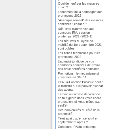
Quoi de neuf sur les mesures
covid ?
Lancement de la campagne des
promotions 2022
"Assouplissement" des mesures
sanitaires : kesaco ?
Résultats d’admission aux
concours IRA, session
printemps 2021 (2021-1)
Les résultats du cycle de
mobilité du 1er septembre 2021
sont publiés
Les fiches techniques pour les
promotions 2022
L’actualité juridique de vos
conditions sanitaires de travail
des deux dernières semaines
Promotions : le mécanisme si
vous êtes en SGCD
L’UNSA Fonction Publique écrit à
la ministre sur le pouvoir d’achat
des agents
Témoin ou victime de violence
en tout genre dans votre cadre
professionnel, vous n’êtes pas
seul(e) !
Des nouveautés du côté de la
parentalité
Télétravail : qu’en sera-t-il en
septembre et après ?
Concours IRA du printemps