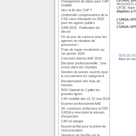
La DRH, pro
Changement de dates pour CAP
06/11/2017)
mobilité
L’IFSE étant 
Vers la fin des CAP ?
éligibles à l
L’indemnité compensatrice de la
CSG sera réévaluée en 2020
L’UNSA-UP
pour les agents publics
2014.
L’UNSA-UPSA
GIPA 2019 : Publication du
décret
Fin du jour de carence pour les
agentes en situation de
grossesse !
Frais de repas revalorisés au
1er janvier 2020
Note de ges
Concours interne AAE 2018
Mise en oeu
Elections professionnelle : Une
erreur dans les résultats
Nombre de postes ouverts pour
le recrutement en catégorie A
Revalorisation des frais de
mission
RDV Salarial du 2 juillet les
grandes lignes
CAP mobilité des 21-22 mai 2019
Examen professionnel AAE
SG communs préfecture et DDI :
l’UNSA a rencontré la mission
d’inspection
CAP en danger
Nouvel arrêté pour la prime de
restructuration
Signature de l’arrêté sur la