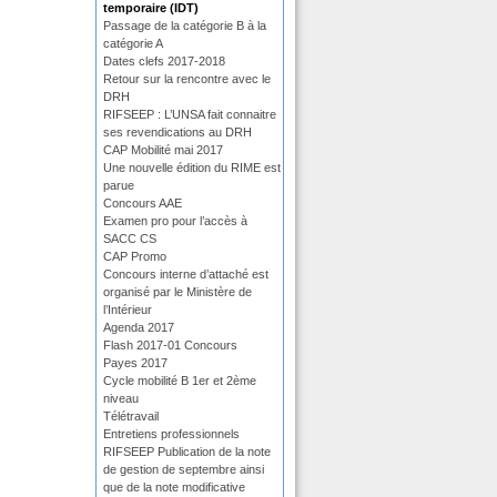
temporaire (IDT)
Passage de la catégorie B à la
catégorie A
Dates clefs 2017-2018
Retour sur la rencontre avec le
DRH
RIFSEEP : L’UNSA fait connaitre
ses revendications au DRH
CAP Mobilité mai 2017
Une nouvelle édition du RIME est
parue
Concours AAE
Examen pro pour l’accès à
SACC CS
CAP Promo
Concours interne d’attaché est
organisé par le Ministère de
l’Intérieur
Agenda 2017
Flash 2017-01 Concours
Payes 2017
Cycle mobilité B 1er et 2ème
niveau
Télétravail
Entretiens professionnels
RIFSEEP Publication de la note
de gestion de septembre ainsi
que de la note modificative