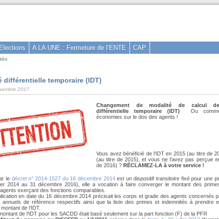
Elections
A LA UNE : Fermeture de l’ENTE
CAP
ités
 différentielle temporaire (IDT)
novembre 2017
Changement de modalité de calcul de 
différentielle temporaire (IDT)
Ou commen
économies sur le dos des agents !
Vous avez bénéficié de l’IDT en 2015 (au titre de 2
(au titre de 2015), et vous ne l’avez pas perçue en
de 2016) ?
RÉCLAMEZ-LA à votre service !
ar le
décret n° 2014-1527 du 16 décembre 2014
est un dispositif transitoire fixé pour une 
ier 2014 au 31 décembre 2016), elle a vocation à faire converger le montant des prime
agents exerçant des fonctions comparables.
pplication en date du 16 décembre 2014 précisait les corps et grade des agents concernés par
 annuels de référence respectifs ainsi que la liste des primes et indemnités à prendre
 montant de l’IDT.
montant de l’IDT pour les SACDD était basé seulement sur la part fonction (F) de la PFR