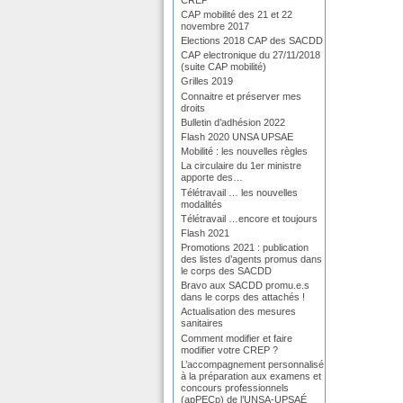
CAP mobilité des 21 et 22
novembre 2017
Elections 2018 CAP des SACDD
CAP electronique du 27/11/2018
(suite CAP mobilité)
Grilles 2019
Connaitre et préserver mes
droits
Bulletin d’adhésion 2022
Flash 2020 UNSA UPSAE
Mobilité : les nouvelles règles
La circulaire du 1er ministre
apporte des…
Télétravail … les nouvelles
modalités
Télétravail …encore et toujours
Flash 2021
Promotions 2021 : publication
des listes d’agents promus dans
le corps des SACDD
Bravo aux SACDD promu.e.s
dans le corps des attachés !
Actualisation des mesures
sanitaires
Comment modifier et faire
modifier votre CREP ?
L’accompagnement personnalisé
à la préparation aux examens et
concours professionnels
(apPECp) de l’UNSA-UPSAÉ