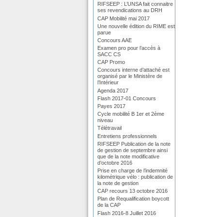
RIFSEEP : L’UNSA fait connaitre
ses revendications au DRH
CAP Mobilité mai 2017
Une nouvelle édition du RIME est
parue
Concours AAE
Examen pro pour l’accès à
SACC CS
CAP Promo
Concours interne d’attaché est
organisé par le Ministère de
l’Intérieur
Agenda 2017
Flash 2017-01 Concours
Payes 2017
Cycle mobilité B 1er et 2ème
niveau
Télétravail
Entretiens professionnels
RIFSEEP Publication de la note
de gestion de septembre ainsi
que de la note modificative
d’octobre 2016
Prise en charge de l’indemnité
kilométrique vélo : publication de
la note de gestion
CAP recours 13 octobre 2016
Plan de Requalification boycott
de la CAP
Flash 2016-8 Juillet 2016