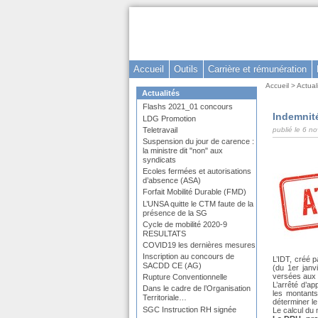
Aller
au
contenu
-
Accueil
Outils
Carrière et rémunération
Aller
Vous
Accueil
>
Actual
au
Dans
Actualités
êtes
la
menu
Flashs 2021_01 concours
ici
rubrique
Indemnité
principal
:
LDG Promotion
:
-
publié le 6 
Teletravail
Suspension du jour de carence :
Aller
la ministre dit "non" aux
syndicats
à
Ecoles fermées et autorisations
la
d’absence (ASA)
recherche
Forfait Mobilité Durable (FMD)
L’UNSA quitte le CTM faute de la
présence de la SG
Cycle de mobilité 2020-9
RESULTATS
COVID19 les dernières mesures
Inscription au concours de
L’IDT, créé p
SACDD CE (AG)
(du 1er janv
versées aux 
Rupture Conventionnelle
L’arrêté d’a
Dans le cadre de l’Organisation
les montants
Territoriale…
déterminer le
SGC Instruction RH signée
Le calcul du 