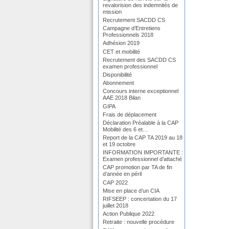
revalorision des indemnités de
mission
Recrutement SACDD CS
Campagne d’Entretiens
Professionnels 2018
Adhésion 2019
CET et mobilité
Recrutement des SACDD CS
examen professionnel
Disponibilité
Abonnement
Concours interne exceptionnel
AAE 2018 Bilan
GIPA
Frais de déplacement
Déclaration Préalable à la CAP
Mobilité des 6 et…
Report de la CAP TA 2019 au 18
et 19 octobre
INFORMATION IMPORTANTE :
Examen professionnel d’attaché
CAP promotion par TA de fin
d’année en péril
CAP 2022
Mise en place d’un CIA
RIFSEEP : concertation du 17
juillet 2018
Action Publique 2022
Retraite : nouvelle procédure