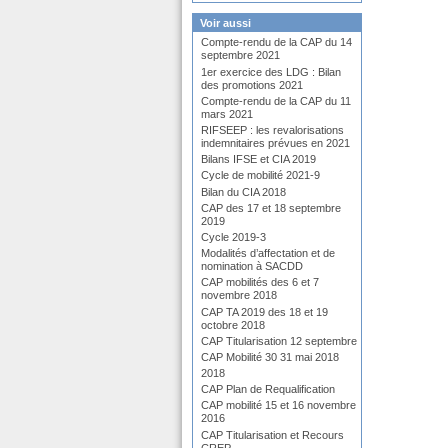
Voir aussi
Compte-rendu de la CAP du 14
septembre 2021
1er exercice des LDG : Bilan
des promotions 2021
Compte-rendu de la CAP du 11
mars 2021
RIFSEEP : les revalorisations
indemnitaires prévues en 2021
Bilans IFSE et CIA 2019
Cycle de mobilité 2021-9
Bilan du CIA 2018
CAP des 17 et 18 septembre
2019
Cycle 2019-3
Modalités d’affectation et de
nomination à SACDD
CAP mobilités des 6 et 7
novembre 2018
CAP TA 2019 des 18 et 19
octobre 2018
CAP Titularisation 12 septembre
CAP Mobilité 30 31 mai 2018
2018
CAP Plan de Requalification
CAP mobilité 15 et 16 novembre
2016
CAP Titularisation et Recours
CREP