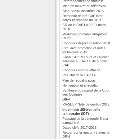
Référencement de mutuelle
Mise en oeuvre du télétravail
Bilan Social Ministériel 2016
Demande de pré CAP inter-
corps et réponse du DRH
CR de la CAP LA 20 21 mars
2018
Médiation préalable obligatoire
(MPO)
Concours déprécarisation 2018
Circulaire promotion et notes
techniques 2019
Flash CAP Recours et courrier
adressé au DRH suite à cette
CAP
Concours interne attaché
Résultat de la CAP TA
Plan de requalification
Nomination et affectation
Synthèse du rapport de la Cour
des Comptes
GIPA
RIFSEEP Note de gestion 2017
Indemnité différentielle
temporaire (IDT)
Passage de la catégorie B à la
catégorie A
Dates clefs 2017-2018
Retour sur la rencontre avec le
DRH