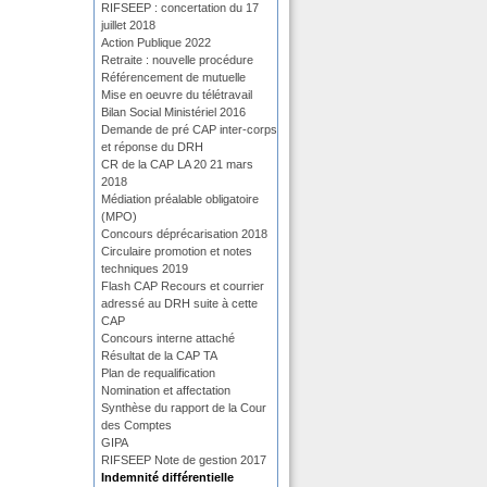
RIFSEEP : concertation du 17
juillet 2018
Action Publique 2022
Retraite : nouvelle procédure
Référencement de mutuelle
Mise en oeuvre du télétravail
Bilan Social Ministériel 2016
Demande de pré CAP inter-corps
et réponse du DRH
CR de la CAP LA 20 21 mars
2018
Médiation préalable obligatoire
(MPO)
Concours déprécarisation 2018
Circulaire promotion et notes
techniques 2019
Flash CAP Recours et courrier
adressé au DRH suite à cette
CAP
Concours interne attaché
Résultat de la CAP TA
Plan de requalification
Nomination et affectation
Synthèse du rapport de la Cour
des Comptes
GIPA
RIFSEEP Note de gestion 2017
Indemnité différentielle