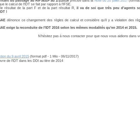
fitant du passage au RIFSEEP au 1/1/2016
précise dans la
Note du 20 juillet 2017
(format 
que le calcul de l’IDT se fait par rapport à l’IFSE.
le résultat de la part F et de la part résultat R,
il va de soi que très peu d’agents s
’IDT !
SAE
dénonce ce changement des règles de calcul et considère qu’il y a violation des règ
E exige la reconduite de l’IDT 2016 selon les mêmes modalités qu’en 2014 et 2015.
N’hésitez pas à nous contacter pour que nous vous aidions dans 
tion du 9 avril 2015
(format pdf - 1 Mio - 06/11/2017)
vre de l’IDT dans les DDI au titre de 2014