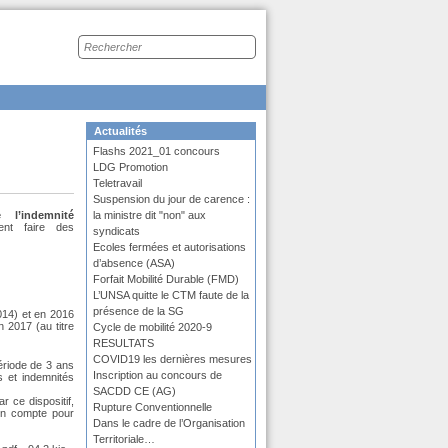
Recherche
sur
le
site
Dans
Actualités
la
Flashs 2021_01 concours
rubrique
:
LDG Promotion
Teletravail
Suspension du jour de carence :
l’indemnité
la ministre dit "non" aux
t faire des
syndicats
Ecoles fermées et autorisations
d’absence (ASA)
Forfait Mobilité Durable (FMD)
L’UNSA quitte le CTM faute de la
présence de la SG
014) et en 2016
 2017 (au titre
Cycle de mobilité 2020-9
RESULTATS
COVID19 les dernières mesures
période de 3 ans
Inscription au concours de
s et indemnités
SACDD CE (AG)
 ce dispositif,
Rupture Conventionnelle
 en compte pour
Dans le cadre de l’Organisation
Territoriale…