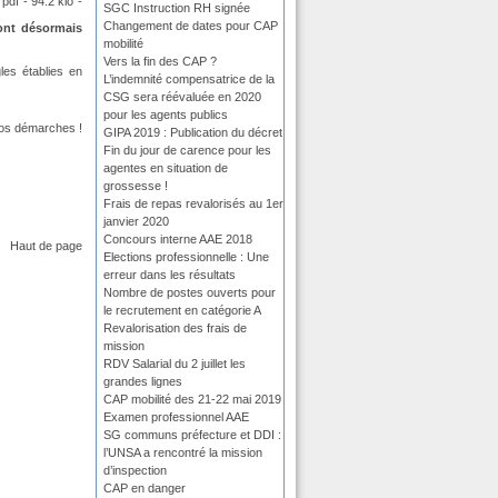
pdf - 94.2 kio -
SGC Instruction RH signée
Changement de dates pour CAP
ont désormais
mobilité
Vers la fin des CAP ?
les établies en
L’indemnité compensatrice de la
CSG sera réévaluée en 2020
pour les agents publics
vos démarches !
GIPA 2019 : Publication du décret
Fin du jour de carence pour les
agentes en situation de
grossesse !
Frais de repas revalorisés au 1er
janvier 2020
Concours interne AAE 2018
Haut de page
Elections professionnelle : Une
erreur dans les résultats
Nombre de postes ouverts pour
le recrutement en catégorie A
Revalorisation des frais de
mission
RDV Salarial du 2 juillet les
grandes lignes
CAP mobilité des 21-22 mai 2019
Examen professionnel AAE
SG communs préfecture et DDI :
l’UNSA a rencontré la mission
d’inspection
CAP en danger