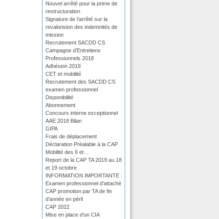
Nouvel arrêté pour la prime de
restructuration
Signature de l’arrêté sur la
revalorision des indemnités de
mission
Recrutement SACDD CS
Campagne d’Entretiens
Professionnels 2018
Adhésion 2019
CET et mobilité
Recrutement des SACDD CS
examen professionnel
Disponibilité
Abonnement
Concours interne exceptionnel
AAE 2018 Bilan
GIPA
Frais de déplacement
Déclaration Préalable à la CAP
Mobilité des 6 et…
Report de la CAP TA 2019 au 18
et 19 octobre
INFORMATION IMPORTANTE :
Examen professionnel d’attaché
CAP promotion par TA de fin
d’année en péril
CAP 2022
Mise en place d’un CIA