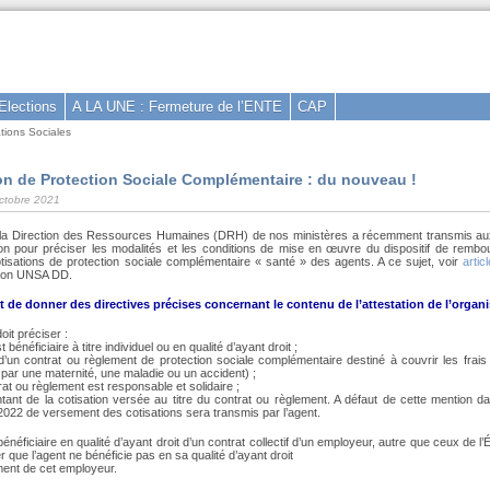
Elections
A LA UNE : Fermeture de l’ENTE
CAP
tions Sociales
on de Protection Sociale Complémentaire : du nouveau !
octobre 2021
 la Direction des Ressources Humaines (DRH) de nos ministères a récemment transmis au
ion pour préciser les modalités et les conditions de mise en œuvre du dispositif de remb
otisations de protection sociale complémentaire « santé » des agents. A ce sujet, voir
artic
tion UNSA DD.
t de donner des directives précises concernant le contenu de l’attestation de l’orga
doit préciser :
t bénéficiaire à titre individuel ou en qualité d’ayant droit ;
t d’un contrat ou règlement de protection sociale complémentaire destiné à couvrir les frais
par une maternité, une maladie ou un accident) ;
at ou règlement est responsable et solidaire ;
ant de la cotisation versée au titre du contrat ou règlement. A défaut de cette mention dans
2022 de versement des cotisations sera transmis par l’agent.
énéficiaire en qualité d’ayant droit d’un contrat collectif d’un employeur, autre que ceux de l’Ét
r que l’agent ne bénéficie pas en sa qualité d’ayant droit
ment de cet employeur.