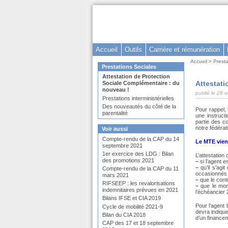
Aller
au
contenu
-
Accueil
Outils
Carrière et rémunération
Aller
Vous
Accueil
>
Presta
au
Dans
Prestations Sociales
êtes
la
menu
Attestation de Protection
ici
rubrique
Attestati
Sociale Complémentaire : du
principal
:
:
nouveau !
-
publié le 28 
Prestations interministérielles
Aller
Des nouveautés du côté de la
Pour rappel,
parentalité
à
une instruct
partie des c
la
notre fédéra
Voir aussi
recherche
Compte-rendu de la CAP du 14
Le MTE vien
septembre 2021
1er exercice des LDG : Bilan
L’attestation 
des promotions 2021
–
si l’agent es
–
qu’il s’agi
Compte-rendu de la CAP du 11
occasionnés 
mars 2021
–
que le contr
RIFSEEP : les revalorisations
–
que le mont
indemnitaires prévues en 2021
l’échéancier 
Bilans IFSE et CIA 2019
Pour l’agent b
Cycle de mobilité 2021-9
devra indique
Bilan du CIA 2018
d’un finance
CAP des 17 et 18 septembre