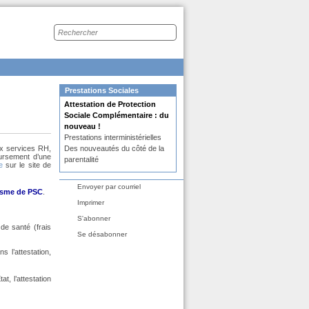
Recherche
sur
le
site
Dans
Prestations Sociales
la
Attestation de Protection
rubrique
:
Sociale Complémentaire : du
nouveau !
Prestations interministérielles
x services RH,
Des nouveautés du côté de la
oursement d’une
parentalité
le
sur le site de
Envoyer par courriel
nisme de PSC
.
Imprimer
S'abonner
 de santé (frais
Se désabonner
 l’attestation,
at, l’attestation