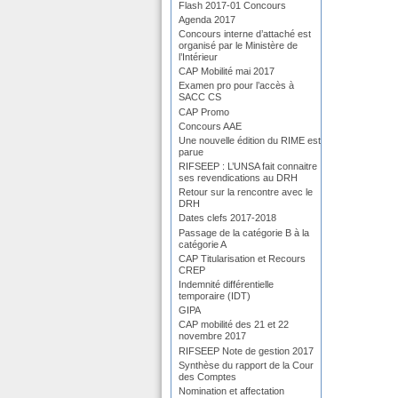
Flash 2017-01 Concours
Agenda 2017
Concours interne d’attaché est
organisé par le Ministère de
l’Intérieur
CAP Mobilité mai 2017
Examen pro pour l’accès à
SACC CS
CAP Promo
Concours AAE
Une nouvelle édition du RIME est
parue
RIFSEEP : L’UNSA fait connaitre
ses revendications au DRH
Retour sur la rencontre avec le
DRH
Dates clefs 2017-2018
Passage de la catégorie B à la
catégorie A
CAP Titularisation et Recours
CREP
Indemnité différentielle
temporaire (IDT)
GIPA
CAP mobilité des 21 et 22
novembre 2017
RIFSEEP Note de gestion 2017
Synthèse du rapport de la Cour
des Comptes
Nomination et affectation