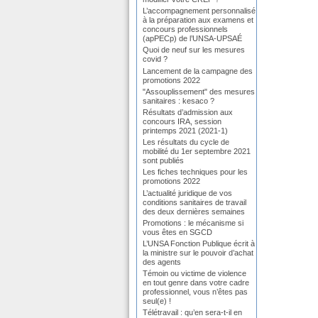
L’accompagnement personnalisé
à la préparation aux examens et
concours professionnels
(apPECp) de l’UNSA-UPSAÉ
Quoi de neuf sur les mesures
covid ?
Lancement de la campagne des
promotions 2022
"Assouplissement" des mesures
sanitaires : kesaco ?
Résultats d’admission aux
concours IRA, session
printemps 2021 (2021-1)
Les résultats du cycle de
mobilité du 1er septembre 2021
sont publiés
Les fiches techniques pour les
promotions 2022
L’actualité juridique de vos
conditions sanitaires de travail
des deux dernières semaines
Promotions : le mécanisme si
vous êtes en SGCD
L’UNSA Fonction Publique écrit à
la ministre sur le pouvoir d’achat
des agents
Témoin ou victime de violence
en tout genre dans votre cadre
professionnel, vous n’êtes pas
seul(e) !
Télétravail : qu’en sera-t-il en