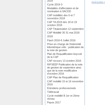
2019
instruction
Cycle 2019-3
Modalités d’affectation et de
nomination à SACDD
CAP mobilités des 6 et 7
novembre 2018
CAP TA 2019 des 18 et 19
octobre 2018
CAP Titularisation 12 septembre
CAP Mobilité 30 31 mai 2018
2018
Flash 2016-8 Juillet 2016
Prise en charge de l’indemnité
kilométrique vélo : publication de
la note de gestion
Plan de Requalification boycott
de la CAP
CAP recours 13 octobre 2016
RIFSEEP Publication de la note
de gestion de septembre ainsi
que de la note modificative
d’octobre 2016
CAP Plan de Requalification
CAP mobilité 15 et 16 novembre
2016
Entretiens professionnels
Télétravail
Cycle mobilité B 1er et 2ème
niveau
Payes 2017