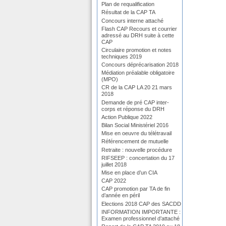
Plan de requalification
Résultat de la CAP TA
Concours interne attaché
Flash CAP Recours et courrier
adressé au DRH suite à cette
CAP
Circulaire promotion et notes
techniques 2019
Concours déprécarisation 2018
Médiation préalable obligatoire
(MPO)
CR de la CAP LA 20 21 mars
2018
Demande de pré CAP inter-
corps et réponse du DRH
Action Publique 2022
Bilan Social Ministériel 2016
Mise en oeuvre du télétravail
Référencement de mutuelle
Retraite : nouvelle procédure
RIFSEEP : concertation du 17
juillet 2018
Mise en place d’un CIA
CAP 2022
CAP promotion par TA de fin
d’année en péril
Elections 2018 CAP des SACDD
INFORMATION IMPORTANTE :
Examen professionnel d’attaché