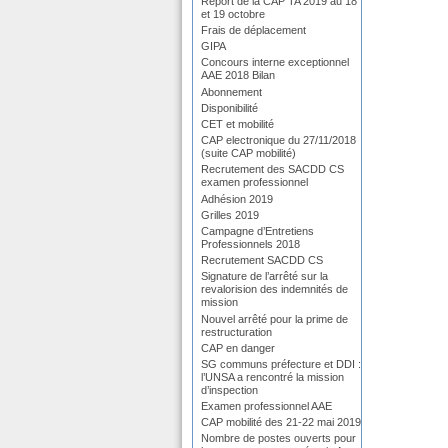
Report de la CAP TA 2019 au 18
et 19 octobre
Frais de déplacement
GIPA
Concours interne exceptionnel
AAE 2018 Bilan
Abonnement
Disponibilité
CET et mobilité
CAP electronique du 27/11/2018
(suite CAP mobilité)
Recrutement des SACDD CS
examen professionnel
Adhésion 2019
Grilles 2019
Campagne d’Entretiens
Professionnels 2018
Recrutement SACDD CS
Signature de l’arrêté sur la
revalorision des indemnités de
mission
Nouvel arrêté pour la prime de
restructuration
CAP en danger
SG communs préfecture et DDI :
l’UNSA a rencontré la mission
d’inspection
Examen professionnel AAE
CAP mobilité des 21-22 mai 2019
Nombre de postes ouverts pour