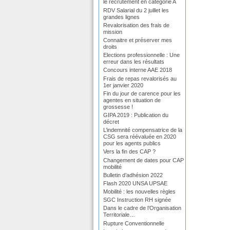
le recrutement en catégorie A
RDV Salarial du 2 juillet les
grandes lignes
Revalorisation des frais de
mission
Connaitre et préserver mes
droits
Elections professionnelle : Une
erreur dans les résultats
Concours interne AAE 2018
Frais de repas revalorisés au
1er janvier 2020
Fin du jour de carence pour les
agentes en situation de
grossesse !
GIPA 2019 : Publication du
décret
L’indemnité compensatrice de la
CSG sera réévaluée en 2020
pour les agents publics
Vers la fin des CAP ?
Changement de dates pour CAP
mobilité
Bulletin d’adhésion 2022
Flash 2020 UNSA UPSAE
Mobilité : les nouvelles règles
SGC Instruction RH signée
Dans le cadre de l’Organisation
Territoriale…
Rupture Conventionnelle